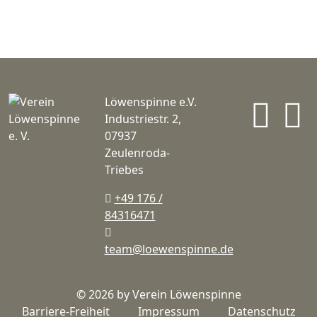
In
Löwenspinne e.V.
Industriestr. 2,
07937
Zeulenroda-
Triebes
+49 176 /
84316471
team@loewenspinne.de
© 2026 by Verein Löwenspinne
Barriere-Freiheit
Impressum
Datenschutz