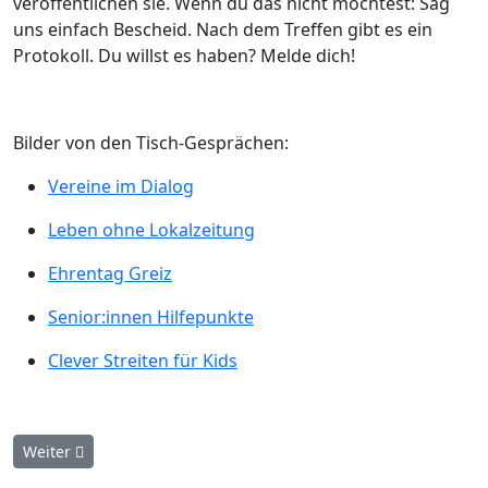
veröffentlichen sie. Wenn du das nicht möchtest: Sag
uns einfach Bescheid. Nach dem Treffen gibt es ein
Protokoll. Du willst es haben? Melde dich!
Bilder von den Tisch-Gesprächen:
Vereine im Dialog
Leben ohne Lokalzeitung
Ehrentag Greiz
Senior:innen Hilfepunkte
Clever Streiten für Kids
Nächster Beitrag: Präventions-Rat Greiz
Weiter