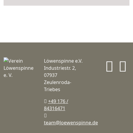
In
Löwenspinne e.V.
Industriestr. 2,
07937
Zeulenroda-
Triebes
+49 176 /
84316471
team@loewenspinne.de