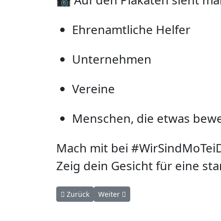
Ehren­amtliche Helfer
Unternehmen
Vereine
Menschen, die etwas bew
Mach mit bei #WirSindMoTei
Zeig dein Gesicht für eine s
Vorheriger Beitrag: April 2025 – Der Präventions
Nächster Beitrag: Februar 2025 - Gre
Zurück
Weiter