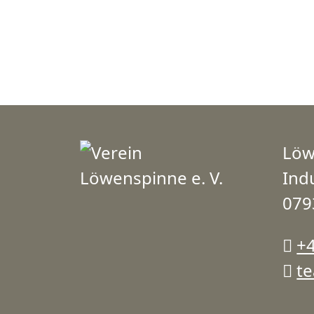
Löw
Indu
079
+
t