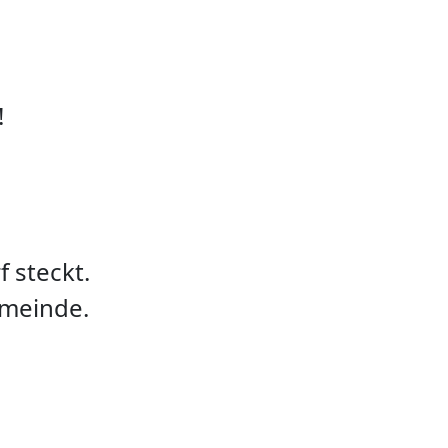
!
f steckt.
emeinde.