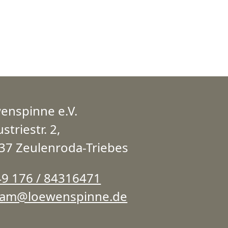
enspinne e.V.
striestr. 2,
37 Zeulenroda-Triebes
49 176 / 84316471
eam@loewenspinne.de