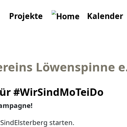
Projekte
Kalender
ereins Löwenspinne e.
 für #WirSindMoTeiDo
-Kampagne!
rSindElsterberg starten.