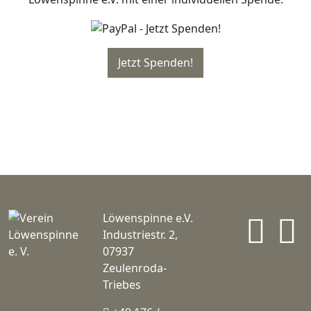
In
Löwenspinne e.V.
Industriestr. 2,
07937
Zeulenroda-
Triebes